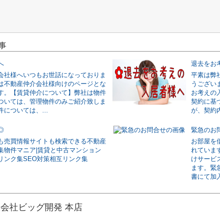
事
へ
退去をお
会社様へいつもお世話になっておりま
平素は弊
は不動産仲介会社様向けのページとな
うござい
す。【賃貸仲介について】弊社は物件
お考えの
ついては、管理物件のみご紹介致しま
契約に基
については、...
が、契約内
◎
緊急のお
も売買情報サイトも検索できる不動産
お部屋を
集物件マニア|賃貸と中古マンション
れていま
リンク集SEO対策相互リンク集
けサービ
ます。緊
書にて加入
会社ビッグ開発 本店