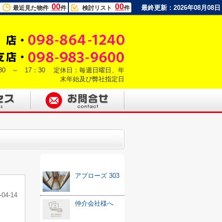
00
00
最終更新：2026年08月08日
最近見た物件
件
検討リスト
件
30 ～ 17：30 定休日：毎週日曜日、年
末年始及び弊社指定日
最新記事
アプローズ 303
-04-14
仲介会社様へ