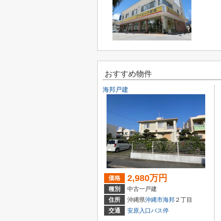
おすすめ物件
海邦戸建
2,980万円
価格
種別
中古一戸建
住所
沖縄県
沖縄市
海邦
２丁目
交通
安原入口バス停