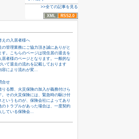
>>全ての記事を見る
XML
RSS2.0
考えの入居者様へ
社の管理業務にご協力頂き誠にありがと
ます。こちらのページは現住居の退去を
入居者様のページとなります。一般的な
づいて退去の流れを記載しております
容により流れが変...
問合せ
借りる際、火災保険の加入が義務付けら
す。その火災保険には、緊急時の駆け付
スというものが、保険会社によってあり
急のトラブルがあった場合は、一度契約
している保険会...