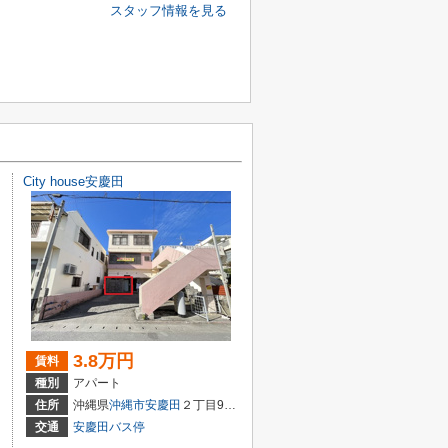
スタッフ情報を見る
City house安慶田
3.8万円
賃料
種別
アパート
住所
沖縄県
沖縄市
安慶田
２丁目9-13
交通
安慶田バス停