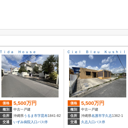
Ｔｉｄａ Ｈｏｕｓｅ
Ｃｉｅｌ Ｂｌｅｕ ＫｕｓｈｉⅠ
5,500万円
5,500万円
価格
価格
種別
中古一戸建
種別
中古一戸建
住所
沖縄県
うるま市
字昆布
1841-82
住所
沖縄県
名護市
字久志
1362-1
交通
いずみ病院入口バス停
交通
久志入口バス停