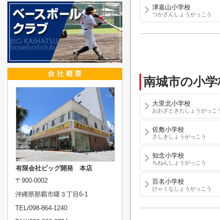
津嘉山小学校
つかざんしょうがっこう
南城市の小学
大里北小学校
おおざときたしょうがっこ
佐敷小学校
さしきしょうがっこう
知念小学校
ちねんしょうがっこう
有限会社ビッグ開発 本店
〒900-0002
百名小学校
ひゃくなしょうがっこう
沖縄県那覇市曙３丁目6-1
TEL/098-864-1240