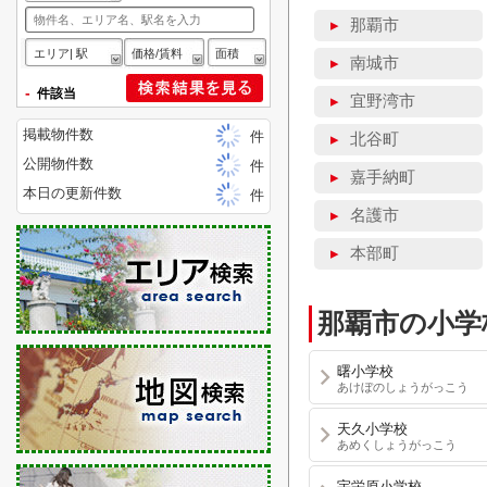
▸
那覇市
エリア| 駅
価格/賃料
面積
▸
南城市
-
件該当
▸
宜野湾市
掲載物件数
件
▸
北谷町
公開物件数
件
▸
嘉手納町
本日の更新件数
件
▸
名護市
▸
本部町
那覇市の小学
曙小学校
あけぼのしょうがっこう
天久小学校
あめくしょうがっこう
宇栄原小学校